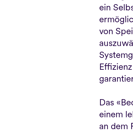
ein Selb
ermöglich
von Spei
auszuwäh
Systemga
Effizien
garantiert
Das «Bec
einem le
an dem F