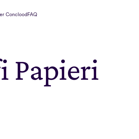
er Conclood
FAQ
 Papieri 