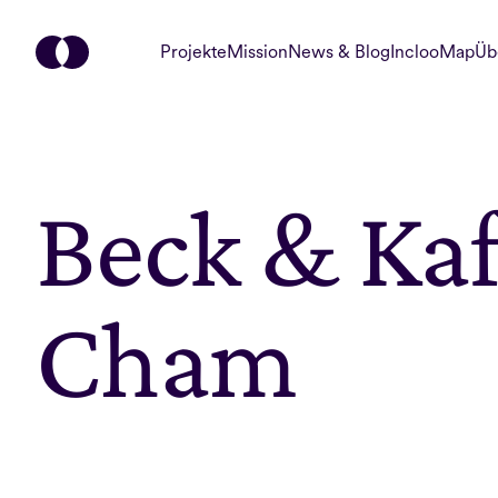
Projekte
Mission
News & Blog
InclooMap
Üb
Beck & Kafi
Cham