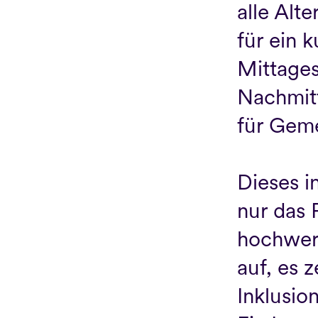
alle Alt
für ein k
Mittages
Nachmitt
für Geme
Dieses i
nur das 
hochwert
auf, es z
Inklusio