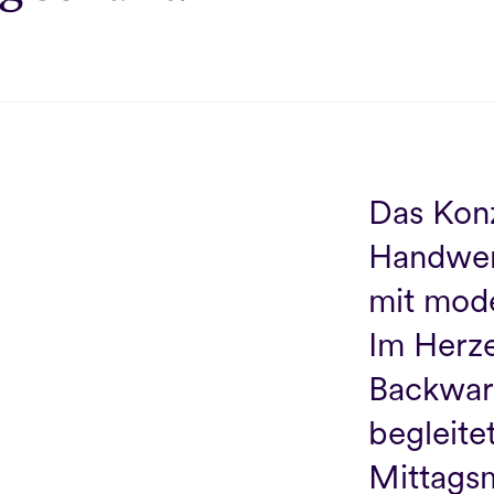
Das Konz
Handwerk
mit mode
Im Herze
Backware
begleitet
Mittagsm