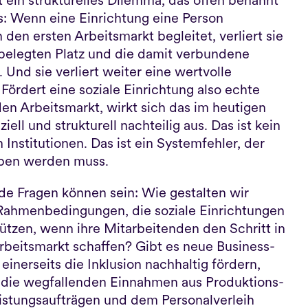
ein strukturelles Dilemma, das offen benannt 
 Wenn eine Einrichtung eine Person 
n den ersten Arbeitsmarkt begleitet, verliert sie 
belegten Platz und die damit verbundene 
 Und sie verliert weiter eine wertvolle 
 Fördert eine soziale Einrichtung also echte 
den Arbeitsmarkt, wirkt sich das im heutigen 
iell und strukturell nachteilig aus. Das ist kein 
Institutionen. Das ist ein Systemfehler, der 
oben werden muss.
e Fragen können sein: Wie gestalten wir 
ahmenbedingungen, die soziale Einrichtungen 
tützen, wenn ihre Mitarbeitenden den Schritt in 
rbeitsmarkt schaffen? Gibt es neue Business-
einerseits die Inklusion nachhaltig fördern, 
 die wegfallenden Einnahmen aus Produktions- 
istungsaufträgen und dem Personalverleih 