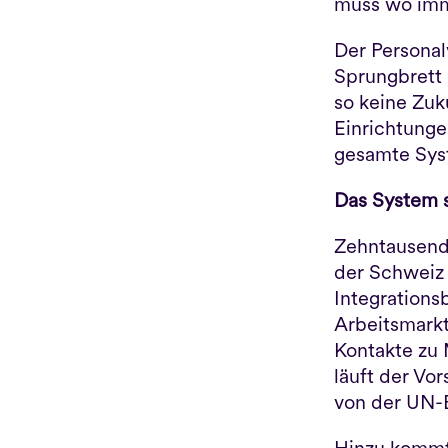
muss wo imme
Der Personalv
Sprungbrett 
so keine Zuku
Einrichtungen
gesamte Syst
Das System 
Zehntausend
der Schweiz 
Integrations
Arbeitsmarkt
Kontakte zu
läuft der Vor
von der UN-B