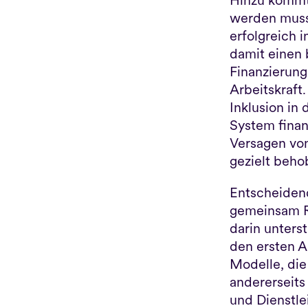
Hinzu kommt 
werden muss:
erfolgreich i
damit einen 
Finanzierung.
Arbeitskraft.
Inklusion in 
System finanz
Versagen von 
gezielt beh
Entscheidend
gemeinsam R
darin unters
den ersten A
Modelle, die 
andererseits
und Dienstle