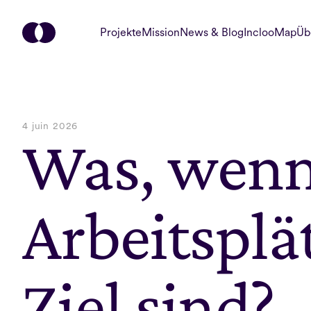
Projekte
Mission
News & Blog
InclooMap
Üb
4 juin 2026
Was, wenn 
Arbeitsplät
Ziel sind?