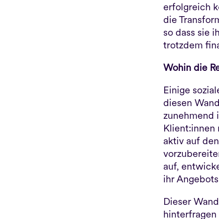
erfolgreich 
die Transfor
so dass sie i
trotzdem fin
Wohin die R
Einige sozia
diesen Wandel
zunehmend in
Klient:innen 
aktiv auf de
vorzubereite
auf, entwick
ihr Angebots
Dieser Wandel
hinterfragen