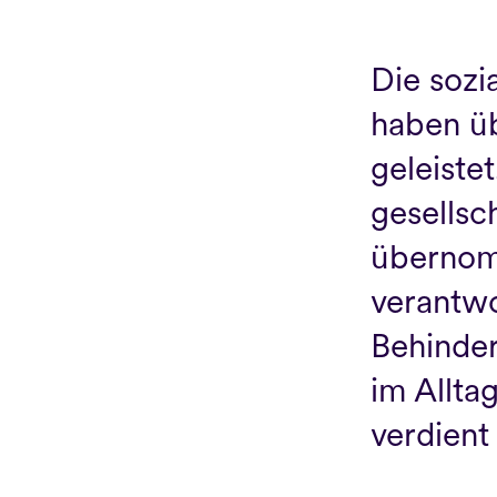
Die sozi
haben üb
geleistet
gesellsc
übernom
verantwo
Behinder
im Allta
verdient