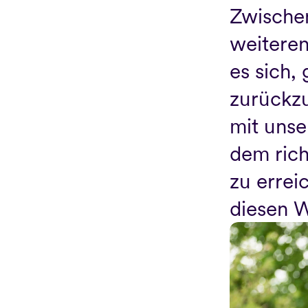
Zwischenz
weiteren
es sich,
zurückzu
mit uns
dem rich
zu errei
diesen W