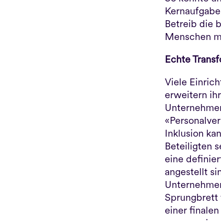
Kernaufgaben
Betreib die 
Menschen mi
Echte Transf
Viele Einric
erweitern ih
Unternehmen 
«Personalverl
Inklusion kan
Beteiligten s
eine definie
angestellt si
Unternehmen 
Sprungbrett f
einer finale